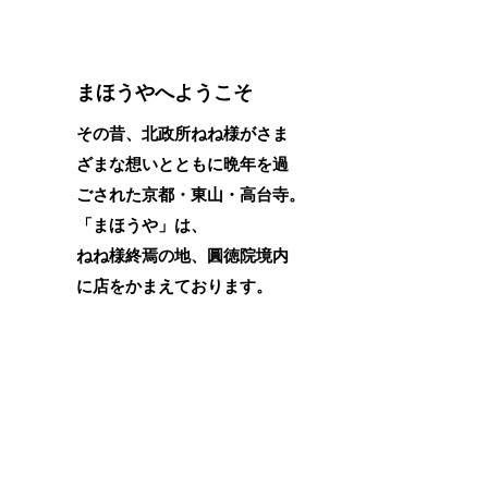
まほうやへようこそ
その昔、北政所ねね様がさま
ざまな想いとともに晩年を過
ごされた京都・東山・高台寺。
「まほうや」は、
ねね様終焉の地、圓徳院境内
に店をかまえております。